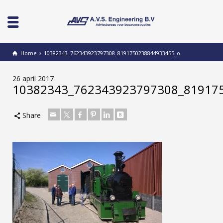
Home
10382343_762343923797308_8191750238844933455_o
26 april 2017
10382343_762343923797308_81917
Share