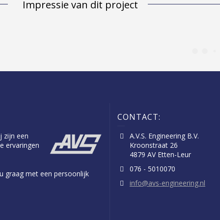
Impressie van dit project
CONTACT:
j zijn een
A.V.S. Engineering B.V.
e ervaringen
Kroonstraat 26
4879 AV Etten-Leur
076 - 5010070
n u graag met een persoonlijk
info@avs-engineering.nl