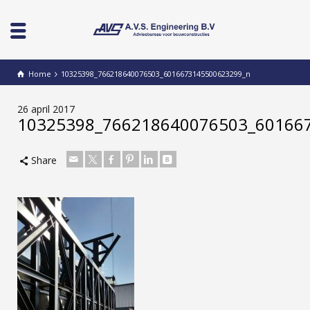
Home
10325398_766218640076503_6016673145500623299_n
26 april 2017
10325398_766218640076503_60166
Share