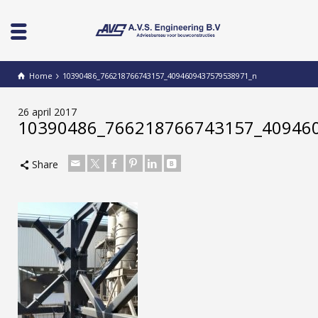
Home
10390486_766218766743157_4094609437579538971_n
26 april 2017
10390486_766218766743157_40946
Share