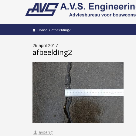
Home
afbeelding2
26 april 2017
afbeelding2
avseng