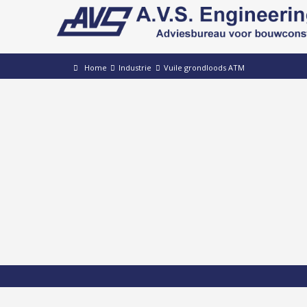
Home
Industrie
Vuile grondloods ATM