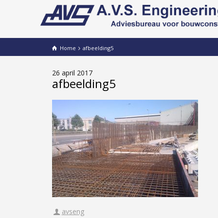
Home
afbeelding5
26 april 2017
afbeelding5
avseng