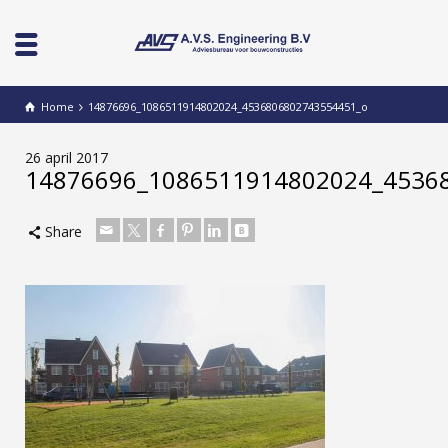
Home
14876696_1086511914802024_4536806802743554451_o
26 april 2017
14876696_1086511914802024_4536
Share