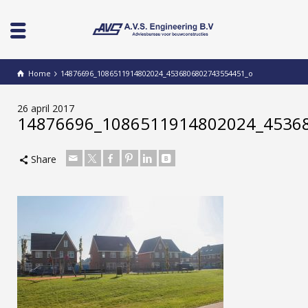
Home
14876696_1086511914802024_4536806802743554451_o
26 april 2017
14876696_1086511914802024_4536
Share