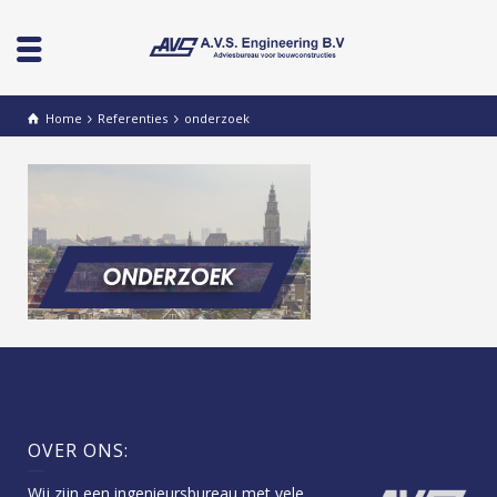
Home
Referenties
onderzoek
OVER ONS:
Wij zijn een ingenieursbureau met vele