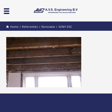
Home
Referenties
Renovatie
SONY DSC